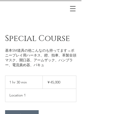
Special Course
基本SM道具の他こんなのも持ってます→ポ
ニープレイ用ハーネス、鐙、拍車、革製全頭
マスク、開口器、アームザック、ハンブラ
ー、電流責め器、バキュ
45,000
円
1 hr 30 min
1
￥45,000
h
3
Location 1
0
m
i
n